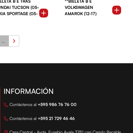
IELETA B E TRAS
**BIELETA B E
NDAI TUCSON (05-
VOLKSWAGEN
 KIA SPORTAGE (05-
AMAROK (12-17)
...
INFORMACIÓN
Contáctenos al
+595 986 76 76 00
Contáctenos al
+595 21 729 46 46
Casa Central - Avda. Eusebio Ayala 3781 casi Camilo Recalde,