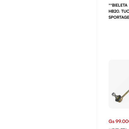
**BIELETA
HB20. TU
SPORTAGE
Gs 99.0