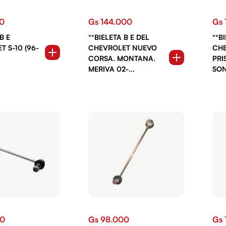
00
Gs 144.000
Gs 
B E
**BIELETA B E DEL
**B
 S-10 (96-
CHEVROLET NUEVO
CHE
CORSA. MONTANA.
PRI
MERIVA 02-...
SON
00
Gs 98.000
Gs 