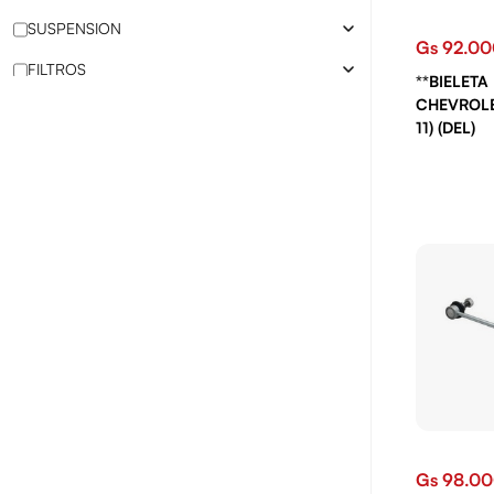
SUSPENSION
Gs 92.0
FILTROS
**BIELETA 
CHEVROLET
DIRECCION
11) (DEL)
MECANICA
FRENO
CUBIERTAS
ELECTRICIDAD
LUBRICANTES
PRODUCTOS QUÍMICOS
AIRE ACONDICIONADO
BATERIAS
Gs 98.0