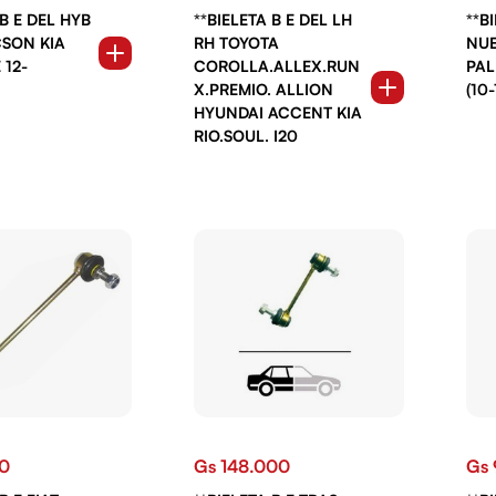
 B E DEL HYB
**BIELETA B E DEL LH
**B
CSON KIA
RH TOYOTA
NUE
 12-
COROLLA.ALLEX.RUN
PAL
X.PREMIO. ALLION
(10-
HYUNDAI ACCENT KIA
RIO.SOUL. I20
00
Gs 148.000
Gs 