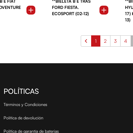
B E FIAT
**BIELETA B E TRAS
**B
DVENTURE
FORD FIESTA.
HYU
ECOSPORT (02-12)
17)
13)
1
2
3
4
POLÍTICAS
Términos y Condiciones
Política de devolución
Política de garantía de baterias