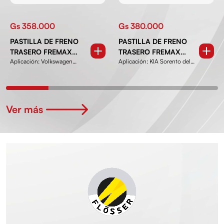
Gs 358.000
Gs 380.000
PASTILLA DE FRENO
PASTILLA DE FRENO
TRASERO FREMAX
TRASERO FREMAX
Aplicación: Volkswagen
Aplicación: KIA Sorento del
FBP0752
FBP1838
Amarok V6 del 2016 en...
2010-2015, Carni...
Ver más