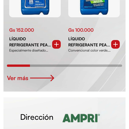
Gs 152.000
Gs 100.000
LÍQUIDO
LÍQUIDO
REFRIGERANTE PEAK
REFRIGERANTE PEAK
Especialmente diseñado
Convencional color verde, a
C
- LARGA DURACIÓN
- CLIMATIZADO
para ofrecer protecci...
base de etilengl...
b
10XMORE
PREDILUÍDO AL 33%
PREDILUIDO AL 50%
DE 1 GAL.
DE 1 GAL.
Ver más
Dirección