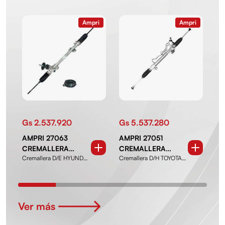
Ampri
Ampri
Gs 2.537.920
Gs 5.537.280
Gs
AMPRI 27063
AMPRI 27051
AM
CREMALLERA
CREMALLERA
BR
Cremallera D/E HYUNDAI
Cremallera D/H TOYOTA
Bra
DIRECCION
DIRECCION
CH
HB20, HB20S 18-
Hilux 16-C/ precap
CHE
ELECTRICA
HIDRAULICA
HYUNDAI HB20,
TOYOTA HILUX CON
HB20S
PRECAP
Ver más