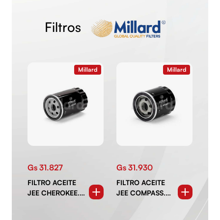
Filtros
Millard
Millard
Gs 31.827
Gs 31.930
Gs 
FILTRO ACEITE
FILTRO ACEITE
FIL
JEE CHEROKEE.
JEE COMPASS.
JEE
LIBERTY FORD
PATRIOT DDG
REN
FIAT ELBA. UNO
CALIBER HMR
FIAT