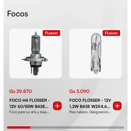
Focos
FLosser
FLosser
Gs 29.870
Gs 3.090
FOCO H4 FLOSSER -
FOCO FLOSSER - 12V
12V 60/55W BASE
1,2W BASE W2X4,6D
Foco para luz alta y baja.
Para tablero. Designación
ESTRELLA P43T
DE VIDRIO
Designación h4
T5 74 Foco Halógeno