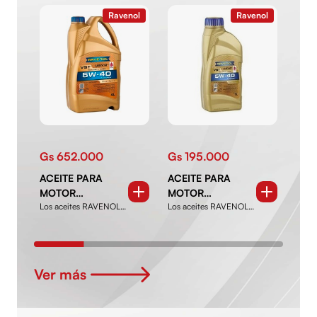
Ravenol
Ravenol
Gs 652.000
Gs 195.000
Gs 
ACEITE PARA
ACEITE PARA
ACE
MOTOR
MOTOR
MO
Los aceites RAVENOL
Los aceites RAVENOL
Los a
SINTÉTICO
SINTÉTICO
SIN
son productos de alta
son productos de alta
son p
RAVENOL VST
RAVENOL VST
RAV
ca...
ca...
ca...
5W40 4 LTS.
5W40 1 LT.
5W3
Ver más