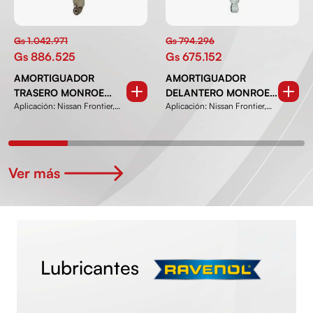
Gs 1.042.971
Gs 794.296
Gs 886.525
Gs 675.152
AMORTIGUADOR
AMORTIGUADOR
TRASERO MONROE
DELANTERO MONROE
Aplicación: Nissan Frontier,
Aplicación: Nissan Frontier,
5LD65385T
5LD65384D
NP300 D23 del 2...
Navara, NP300 D...
Ver más
Lubricantes