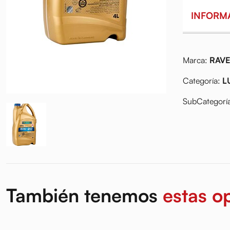
INFORM
Marca:
RAV
Categoría:
L
SubCategorí
También tenemos
estas o