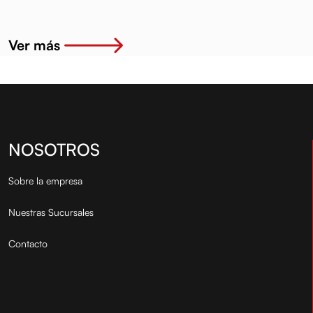
productos de alta ca...
MTF-4 SAE 70W 1 LT.
Ver más
NOSOTROS
Sobre la empresa
Nuestras Sucursales
Contacto