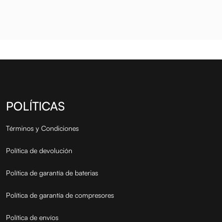
productos de alta ca...
productos de alta ca...
pr
LT.
MEDIUM 10W 1LT.
D
POLÍTICAS
Términos y Condiciones
Política de devolución
Política de garantía de baterias
Política de garantía de compresores
Política de envíos