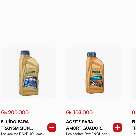
Gs 200.000
Gs 103.000
G
FLUÍDO PARA
ACEITE PARA
F
TRANSMISIÓN
AMORTIGUADOR
T
Los aceites RAVENOL son
Los aceites RAVENOL son
Lo
RAVENOL ATF CVT 1
RAVENOL FORKOIL
R