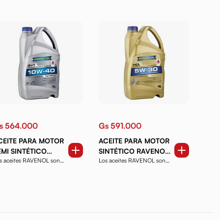
s 564.000
Gs 591.000
CEITE PARA MOTOR
ACEITE PARA MOTOR
EMI SINTÉTICO
SINTÉTICO RAVENOL
s aceites RAVENOL son
Los aceites RAVENOL son
AVENOL SVT HIGH
HCL 5W30 4 LTS.
oductos de alta ca...
productos de alta ca...
ILEAGE 10W40 5
S.