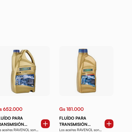
s 652.000
Gs 181.000
LUÍDO PARA
FLUÍDO PARA
RANSMISIÓN
TRANSMISIÓN
s aceites RAVENOL son
Los aceites RAVENOL son
AVENOL ATF
RAVENOL ATF 6 HP 1