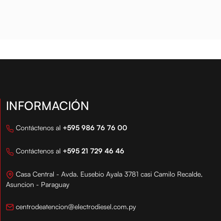
oductos de alta ca...
productos de alta ca...
EXRON VI 4 LTS.
LT.
INFORMACIÓN
Contáctenos al
+595 986 76 76 00
Contáctenos al
+595 21 729 46 46
Casa Central - Avda. Eusebio Ayala 3781 casi Camilo Recalde,
Asuncion - Paraguay
centrodeatencion@electrodiesel.com.py