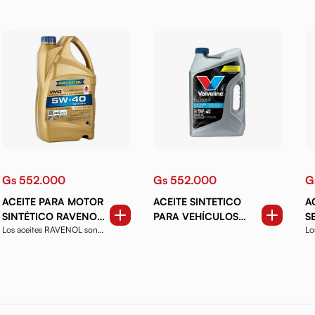
Gs 552.000
Gs 552.000
G
ACEITE PARA MOTOR
ACEITE SINTETICO
A
SINTÉTICO RAVENOL
PARA VEHÍCULOS
S
Los aceites RAVENOL son
Lo
VMO 5W40 4 LTS.
EUROPEOS 5W40 5
R
productos de alta ca...
pr
QT.
M
LT