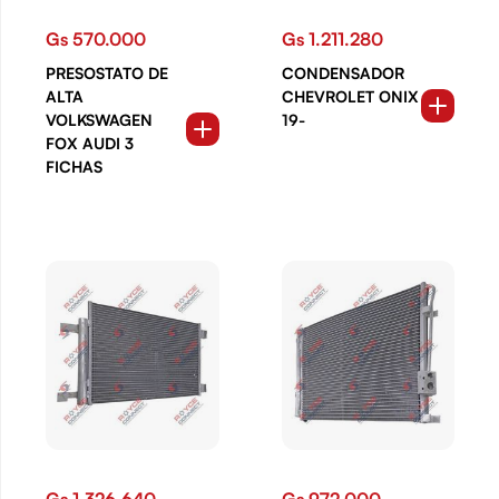
Gs 570.000
Gs 1.211.280
PRESOSTATO DE
CONDENSADOR
ALTA
CHEVROLET ONIX
VOLKSWAGEN
19-
FOX AUDI 3
FICHAS
Gs 1.326.640
Gs 972.000