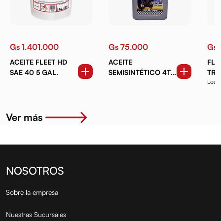
Gs 1.401.000
Gs 75.000
Gs 
ACEITE FLEET HD
ACEITE
FLU
SAE 40 5 GAL.
SEMISINTÉTICO 4T
TRA
Los 
20W50 1 QT.
RAV
produ
RR 1
Ver más
NOSOTROS
Sobre la empresa
Nuestras Sucursales