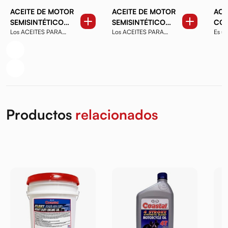
ACEITE DE MOTOR
ACEITE DE MOTOR
ACE
SEMISINTÉTICO
SEMISINTÉTICO
COA
Los ACEITES PARA
Los ACEITES PARA
Es un
COASTAL - SAE
COASTAL - SAE
HD 
MOTOR COASTAL
MOTOR COASTAL
multi
10W40 DE 1 GAL.
20W50 DE 1 GAL.
SYNTHETIC BLE...
SYNTHETIC BLE...
Productos
relacionados