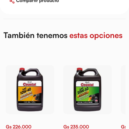
Compartir producto
También tenemos
estas opciones
Gs 226.000
Gs 235.000
Gs 