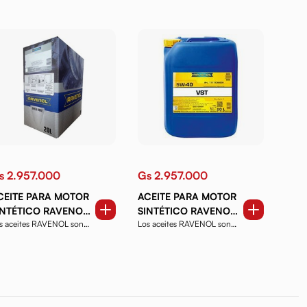
s 2.957.000
Gs 2.957.000
CEITE PARA MOTOR
ACEITE PARA MOTOR
INTÉTICO RAVENOL
SINTÉTICO RAVENOL
s aceites RAVENOL son
Los aceites RAVENOL son
ST 5W40 20 LTS
VST 5W40 20 LTS
oductos de alta ca...
productos de alta ca...
AJA CON BOLSA.
BOMBONA.