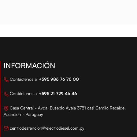
oductos de alta ca...
productos de alta ca...
MILEAGE 10W40 5
LTS.
INFORMACIÓN
Contáctenos al
+595 986 76 76 00
Contáctenos al
+595 21 729 46 46
Casa Central - Avda. Eusebio Ayala 3781 casi Camilo Recalde,
Asuncion - Paraguay
centrodeatencion@electrodiesel.com.py