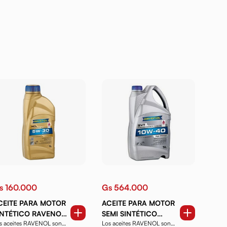
s 160.000
Gs 564.000
CEITE PARA MOTOR
ACEITE PARA MOTOR
INTÉTICO RAVENOL
SEMI SINTÉTICO
s aceites RAVENOL son
Los aceites RAVENOL son
CL 5W30 1 LT.
RAVENOL SVT HIGH