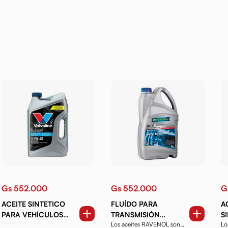
Gs 552.000
Gs 552.000
G
ACEITE SINTETICO
FLUÍDO PARA
A
PARA VEHÍCULOS
TRANSMISIÓN
S
Los aceites RAVENOL son
Lo
EUROPEOS 5W40 5
RAVENOL ATF MM SP-
H