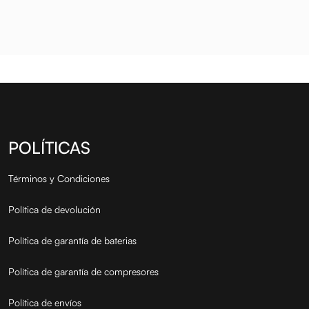
productos de alta ca...
pr
QT.
III 4 LTS.
POLÍTICAS
Términos y Condiciones
Política de devolución
Política de garantía de baterias
Política de garantía de compresores
Política de envíos