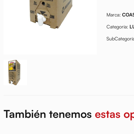
Marca:
COA
Categoría:
L
SubCategorí
También tenemos
estas o