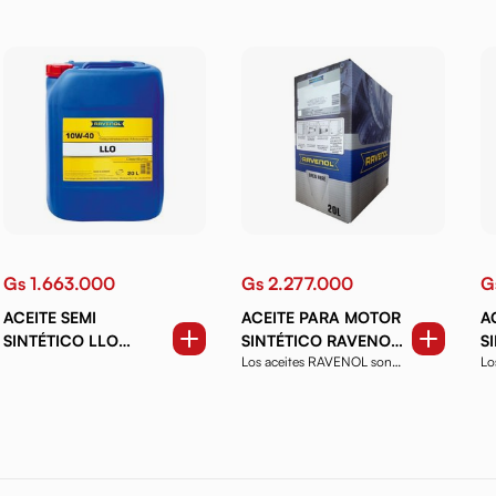
Gs 1.663.000
Gs 2.277.000
G
ACEITE SEMI
ACEITE PARA MOTOR
A
SINTÉTICO LLO
SINTÉTICO RAVENOL
S
Los aceites RAVENOL son
Lo
10W40 20 LTS.
HLS 5W30 20 LTS
V
productos de alta ca...
pr
CAJA CON BOLSA.
C