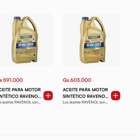
s 591.000
Gs 603.000
CEITE PARA MOTOR
ACEITE PARA MOTOR
INTÉTICO RAVENOL
SINTÉTICO RAVENOL
s aceites RAVENOL son
Los aceites RAVENOL son
CL 5W30 4 LTS.
EXPERT SHPD 5W30 5
oductos de alta ca...
productos de alta ca...
LTS.