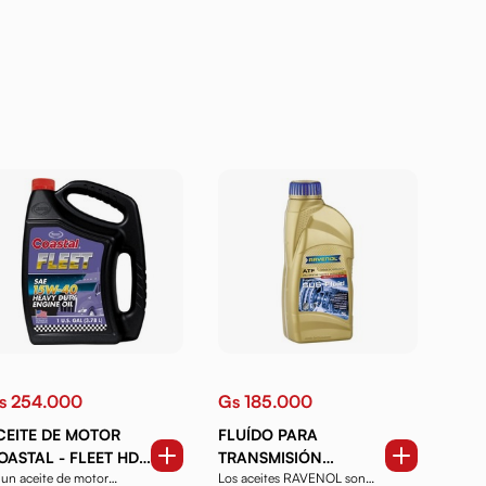
s 254.000
Gs 185.000
CEITE DE MOTOR
FLUÍDO PARA
OASTAL - FLEET HD
TRANSMISIÓN
 un aceite de motor
Los aceites RAVENOL son
5W40 DE1 GAL.
RAVENOL ATF SU5 1