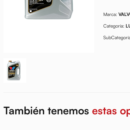
Marca:
VALV
Categoría:
L
SubCategorí
También tenemos
estas o