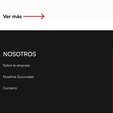
productos de alta ca...
15W40 1 LT.
Ver más
NOSOTROS
Sobre la empresa
Nuestras Sucursales
Contacto