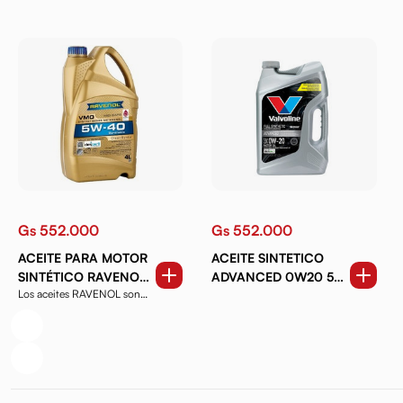
Gs 552.000
Gs 552.000
ACEITE PARA MOTOR
ACEITE SINTETICO
SINTÉTICO RAVENOL
ADVANCED 0W20 5
Los aceites RAVENOL son
VMO 5W40 4 LTS.
QT.
productos de alta ca...