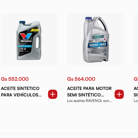
Gs 552.000
Gs 564.000
G
ACEITE SINTETICO
ACEITE PARA MOTOR
A
PARA VEHÍCULOS
SEMI SINTÉTICO
S
Los aceites RAVENOL son
Lo
EUROPEOS 5W40 5
RAVENOL SVT HIGH
H
productos de alta ca...
pr
QT.
MILEAGE 10W40 5
LTS.