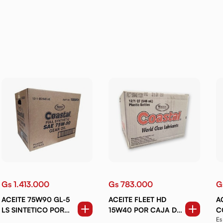
Gs 1.413.000
Gs 783.000
G
ACEITE 75W90 GL-5
ACEITE FLEET HD
A
LS SINTETICO POR
15W40 POR CAJA DE
C
Es
CAJA DE LITROS
LITRO
1