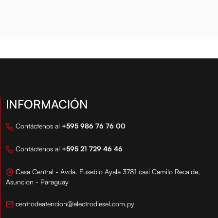
ltigrado de primera ...
productos de alta ca...
LT.
INFORMACIÓN
Contáctenos al
+595 986 76 76 00
Contáctenos al
+595 21 729 46 46
Casa Central - Avda. Eusebio Ayala 3781 casi Camilo Recalde,
Asuncion - Paraguay
centrodeatencion@electrodiesel.com.py