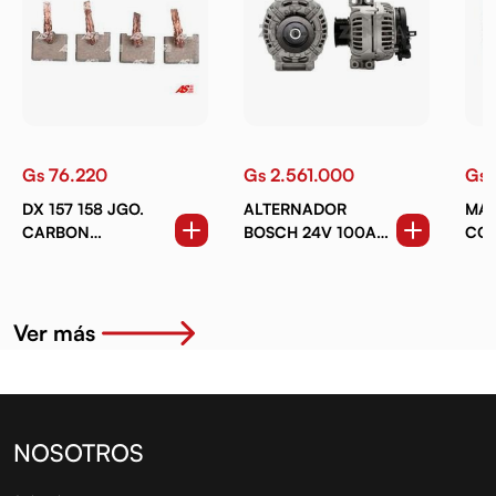
Gs 76.220
Gs 2.561.000
Gs 
DX 157 158 JGO.
ALTERNADOR
MA
CARBON
BOSCH 24V 100A
COM
ARRANQUE TYT
8PK SCA 124 S4 S5
R420
Ver más
NOSOTROS