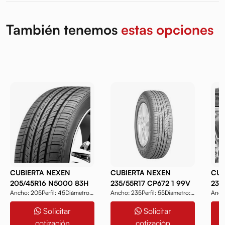
También tenemos
estas opciones
CUBIERTA NEXEN
CUBIERTA NEXEN
CUB
205/45R16 N5000 83H
235/55R17 CP672 1 99V
235
Ancho: 205Perfil: 45Diámetro:
Ancho: 235Perfil: 55Diámetro:
Ancho
107
16Modelo: N50...
17Modelo: CP67...
18Mod
Solicitar
Solicitar
cotización
cotización