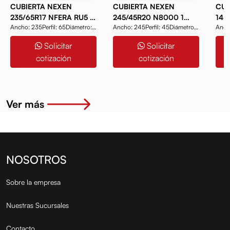
CUBIERTA NEXEN
CUBIERTA NEXEN
CUB
235/65R17 NFERA RU5 1
245/45R20 N8000 1
145
Ancho: 235Perfil: 65Diámetro:
Ancho: 245Perfil: 45Diámetro:
Ancho: 1
108V
103Y
69T
17Modelo: NFER...
20Modelo: N800...
12Mo
Solicitar
Solicitar
cotización
cotización
Ver más
NOSOTROS
Sobre la empresa
Nuestras Sucursales
Contacto