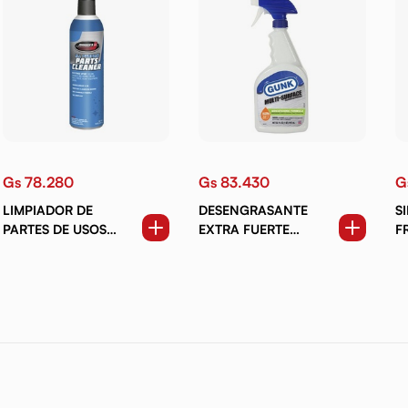
Gs 78.280
Gs 83.430
G
LIMPIADOR DE
DESENGRASANTE
S
PARTES DE USOS
EXTRA FUERTE
F
MÚLTIPLES 510 GRS.
CITRUS 946 ML.