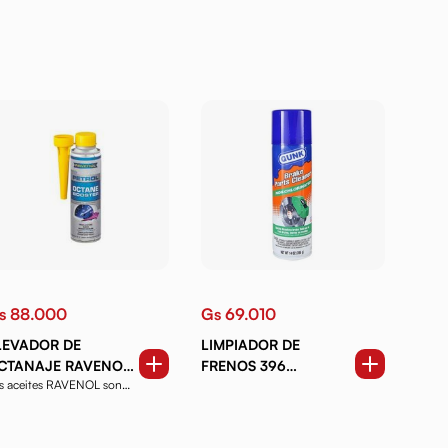
s 88.000
Gs 69.010
LEVADOR DE
LIMPIADOR DE
CTANAJE RAVENOL
FRENOS 396
s aceites RAVENOL son
00 ML.
GRS.AEROSOL
oductos de alta ca...