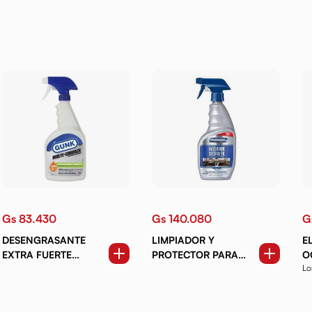
Gs 83.430
Gs 140.080
G
DESENGRASANTE
LIMPIADOR Y
E
EXTRA FUERTE
PROTECTOR PARA
O
Lo
CITRUS 946 ML.
SUPERFICIES DE
3
pr
INTERIORES 472 ML.