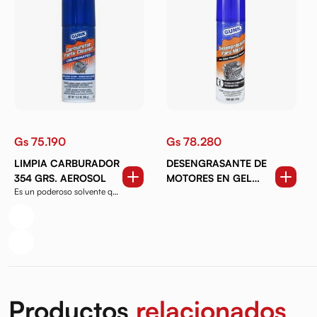
Gs 75.190
Gs 78.280
LIMPIA CARBURADOR
DESENGRASANTE DE
354 GRS. AEROSOL
MOTORES EN GEL
Es un poderoso solvente que
PARA TRABAJO
elimina cualquie...
PESADO 425 GRS.
Productos
relacionados