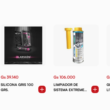
Gs 39.140
Gs 106.000
G
SILICONA GRIS 100
LIMPIADOR DE
G
GRS.
SISTEMA EXTREME
L
PARA NAFTEROS 300
A
ML.