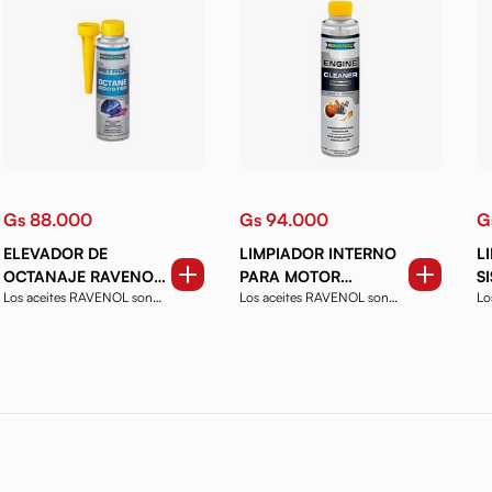
Gs 88.000
Gs 94.000
G
ELEVADOR DE
LIMPIADOR INTERNO
L
OCTANAJE RAVENOL
PARA MOTOR
S
Los aceites RAVENOL son
Los aceites RAVENOL son
Lo
300 ML.
RAVENOL 300 ML.
N
productos de alta ca...
productos de alta ca...
pr
3