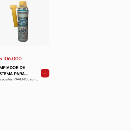
s 106.000
IMPIADOR DE
ISTEMA PARA
s aceites RAVENOL son
AFTEROS RAVENOL
oductos de alta ca...
00 ML.