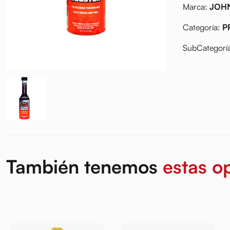
Marca:
JOHN
Categoría:
P
SubCategorí
También tenemos
estas o