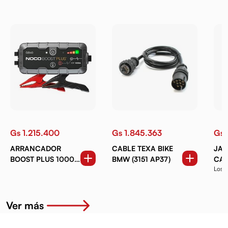
Gs 1.215.400
Gs 1.845.363
Gs 
ARRANCADOR
CABLE TEXA BIKE
JAR
BOOST PLUS 1000A
BMW (3151 AP37)
CAR
Los 
ULTRASAFE LITHIUM
RAV
produ
Ver más