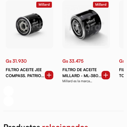
Millard
Millard
Gs 31.930
Gs 33.475
Gs 
FILTRO ACEITE JEE
FILTRO DE ACEITE
FIL
COMPASS. PATRIOT
MILLARD - ML-3807
TO
Millard es la marca
DDG CALIBER HMR
- MD-136790
europea especializada
CHEVROLET
en...
TRACKER GLY
COOLRAY CHA
CS75. CS95
Productos
relacionados