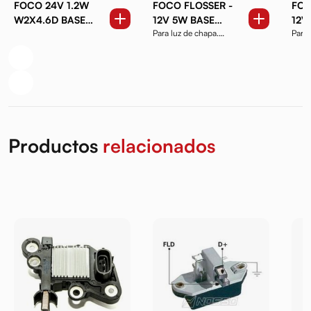
FOCO 24V 1.2W
FOCO FLOSSER -
FOC
W2X4.6D BASE
12V 5W BASE
12V
Para luz de chapa.
Para 
VIDRIO
W2,1X9,5D DE
W2X
Designación W5W T10
T5 7
VIDRIO
Productos
relacionados