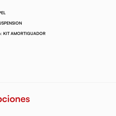
PEL
USPENSION
a:
KIT AMORTIGUADOR
pciones