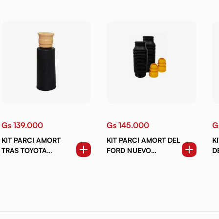
Gs 139.000
Gs 145.000
G
KIT PARCI AMORT
KIT PARCI AMORT DEL
K
TRAS TOYOTA
FORD NUEVO
D
COROLLA. ALLEX.
ECOSPORT (12-17)
G
IST.PREMIO.NEW VITZ.
(0
RACTIS (02-19)
S