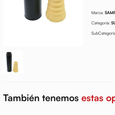
Marca:
SAM
Categoría:
S
SubCategorí
También tenemos
estas o