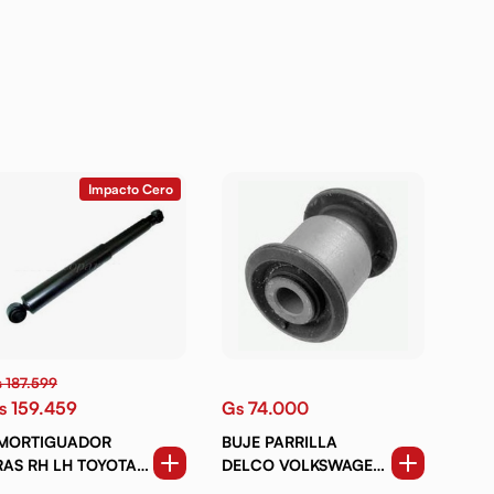
Impacto Cero
 187.599
s 159.459
Gs 74.000
MORTIGUADOR
BUJE PARRILLA
S RH LH TOYOTA
DELCO VOLKSWAGEN
LAND CRUISER BJ75
AMAROK (10-23) (INF)