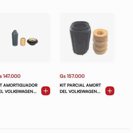
s 147.000
Gs 157.000
IT AMORTIGUADOR
KIT PARCIAL AMORT
EL VOLKSWAGEN
DEL VOLKSWAGEN
OL G3 (01-04). G4
AMAROK (10-23)
5-08). PARATI.
AVEIRO C RULEMAN