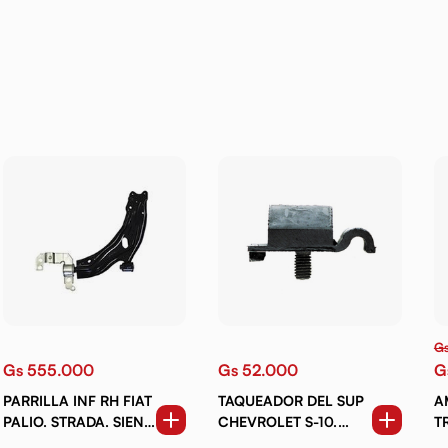
Gs
Gs 555.000
Gs 52.000
G
PARRILLA INF RH FIAT
TAQUEADOR DEL SUP
A
PALIO. STRADA. SIENA
CHEVROLET S-10.
TRA
(05-12) CON B E
BLAZER (95-11) (DEL)