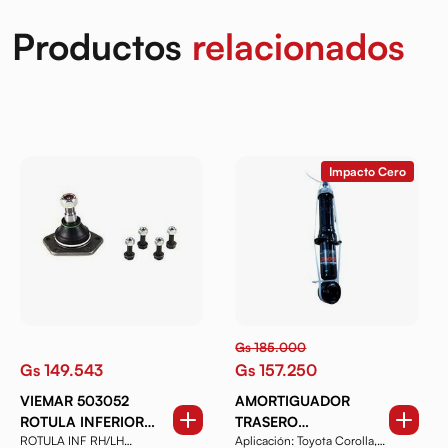
Productos
relacionados
Impacto Cero
Gs 185.000
Gs 149.543
Gs 157.250
VIEMAR 503052
AMORTIGUADOR
ROTULA INFERIOR
TRASERO
ROTULA INF RH/LH
Aplicación: Toyota Corolla,
LADO DERECHO Y
DERECHO/IZQUIERDO