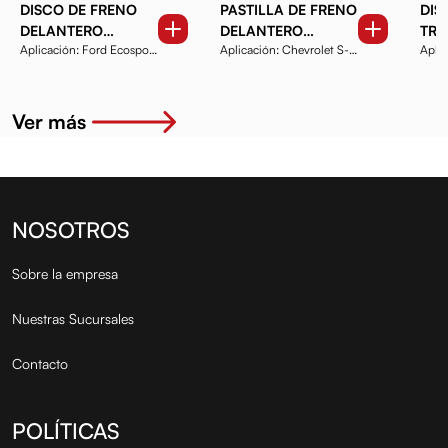
DISCO DE FRENO
PASTILLA DE FRENO
DIS
DELANTERO
DELANTERO
TRA
Aplicación: Ford Ecosport
Aplicación: Chevrolet S-
Aplicación
FREMAX BD5212
FREMAX FBP2123
BD4
1.4, 1.8 2012 en a...
10 2.5/2.8, Blazer ...
Vitar
Ver más
NOSOTROS
Sobre la empresa
Nuestras Sucursales
Contacto
POLÍTICAS