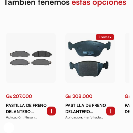
También tenemos
estas opciones
Fremax
Gs 207.000
Gs 208.000
Gs 
PASTILLA DE FRENO
PASTILLA DE FRENO
PAS
DELANTERO
DELANTERO
DEL
Aplicación: Nissan
Aplicación: Fiat Strada
FREMAX FBP2610
FREMAX FBP2959
ONI
Frontier NP300 2.5
Adventure Locker, Do...
PLU
TUR