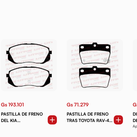
Gs 193.101
Gs 71.279
G
PASTILLA DE FRENO
PASTILLA DE FRENO
D
DEL KIA
TRAS TOYOTA RAV-4
D
Ap
SPORTAGE.TUCSON
2.0 01-06
B
No
10-15.CARENS 2.0