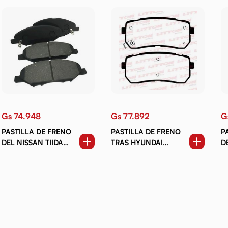
Gs 74.948
Gs 77.892
G
PASTILLA DE FRENO
PASTILLA DE FRENO
P
DEL NISSAN TIIDA
TRAS HYUNDAI
D
LATIO. VERSA.
TUCSON. KIA
D
MARCH. WINGROAD.
SORENTO 2.0 2.4.
M
SYLPHY (04-12)
CARNIVAL 2.9 (06-14)