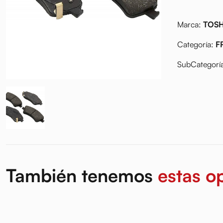
Marca:
TOS
Categoría:
F
SubCategorí
También tenemos
estas o