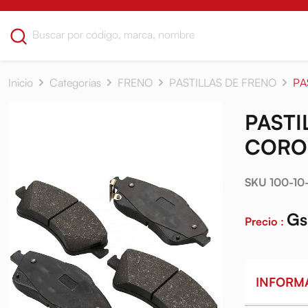
Inicio
Categorias
FRENO
PASTILLAS DE FRENO
PA
PASTI
CORO
SKU 100-10
Gs
Precio :
INFORM