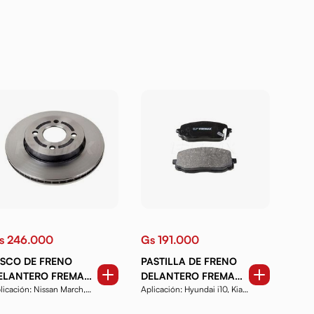
s 246.000
Gs 191.000
ISCO DE FRENO
PASTILLA DE FRENO
ELANTERO FREMAX
DELANTERO FREMAX
licación: Nissan March,
Aplicación: Hyundai i10, Kia
D4740
FBP1392
te, Tiida, Versa...
Picanto