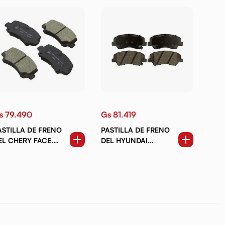
s 79.490
Gs 81.419
ASTILLA DE FRENO
PASTILLA DE FRENO
EL CHERY FACE.
DEL HYUNDAI
FSK . CHANA . STAR
ACCENT 10-I30.
INI TRUCK
CRETA. KIA RIO.
SORENTO