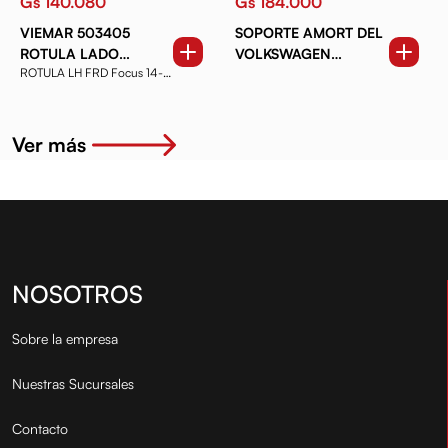
Gs 140.080
Gs 184.000
VIEMAR 503405
SOPORTE AMORT DEL
ROTULA LADO
VOLKSWAGEN
ROTULA LH FRD Focus 14-
IZQUIERDO FORD
AMAROK (10-23) C
19
FOCUS
RULEMAN
Ver más
NOSOTROS
Sobre la empresa
Nuestras Sucursales
Contacto