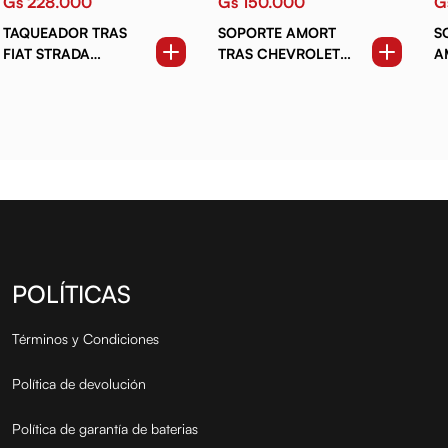
Gs 228.000
Gs 150.000
G
TAQUEADOR TRAS
SOPORTE AMORT
S
FIAT STRADA
TRAS CHEVROLET
A
ADVENTURE 99-07
ONIX. SONIC. NUEVO
T
PRISMA. COBALT.
C
SPIN (11-17) (LH)
(9
POLÍTICAS
Términos y Condiciones
Política de devolución
Política de garantía de baterias