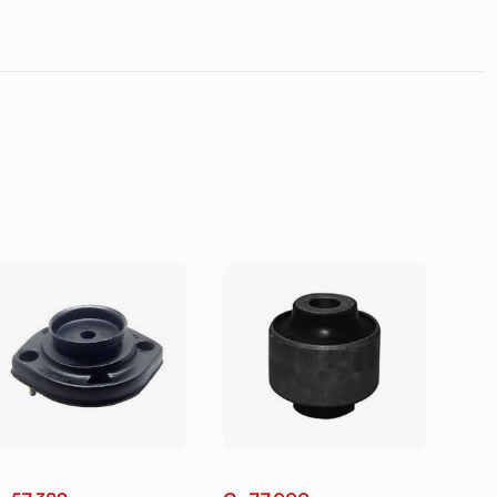
.6L.PICANTO.SOLUT
O (12-14)