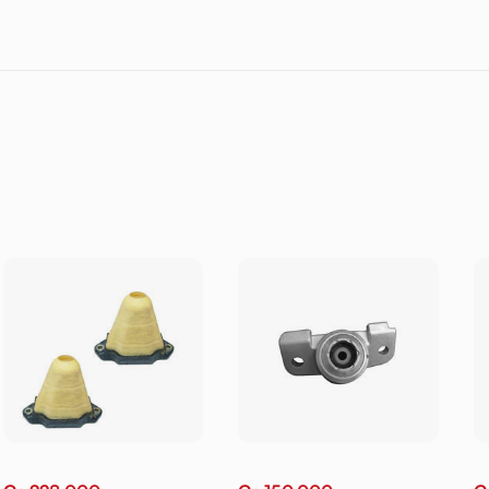
RULEMAN
RUNX. PRIUS (NZE121
1
122 124 ZZE)