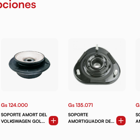
pciones
Gs 124.000
Gs 135.071
G
SOPORTE AMORT DEL
SOPORTE
S
VOLKSWAGEN GOL
AMORTIGUADOR DEL
A
G3. G4. SAVEIRO.
RH LH TOYOTA
R
PARATI (01-08) C
COROLLA. ALLEX.
A