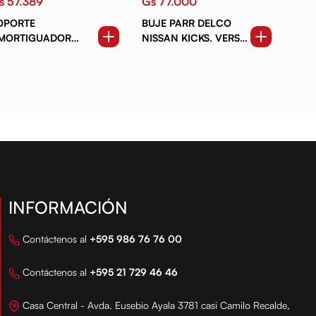
s 57.389
Gs 77.000
OPORTE
BUJE PARR DELCO
MORTIGUADOR
NISSAN KICKS. VERSA.
RAS RH LH TOYOTA
MARCH
OROLLA AE101.AE111
3-99)
INFORMACIÓN
Contáctenos al
+595 986 76 76 00
Contáctenos al
+595 21 729 46 46
Casa Central - Avda. Eusebio Ayala 3781 casi Camilo Recalde,