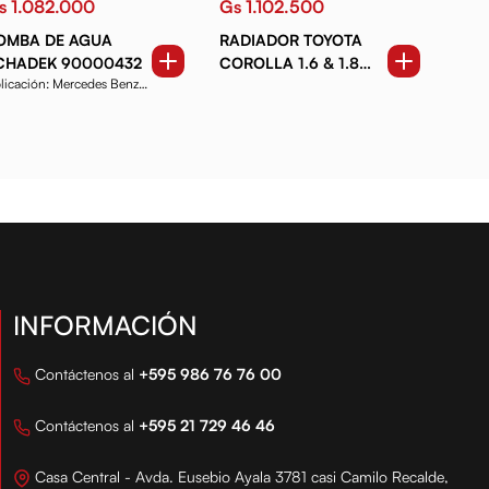
s 1.082.000
Gs 1.102.500
OMBA DE AGUA
RADIADOR TOYOTA
CHADEK 90000432
COROLLA 1.6 & 1.8
licación: Mercedes Benz
(93-02)ATM
366LA 1721 20.12...
INFORMACIÓN
Contáctenos al
+595 986 76 76 00
Contáctenos al
+595 21 729 46 46
Casa Central - Avda. Eusebio Ayala 3781 casi Camilo Recalde,