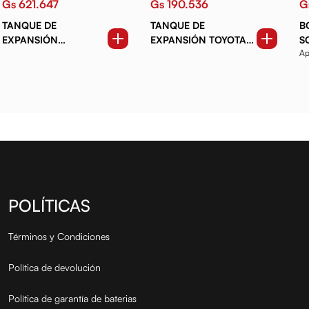
Gs 621.647
Gs 190.536
G
TANQUE DE
TANQUE DE
B
EXPANSIÓN
EXPANSIÓN TOYOTA
S
Ap
MERCEDES BENZ
HILUX 16-21 2.8
OM
W204 08-14. W212
DIESEL
POLÍTICAS
Términos y Condiciones
Política de devolución
Política de garantía de baterias