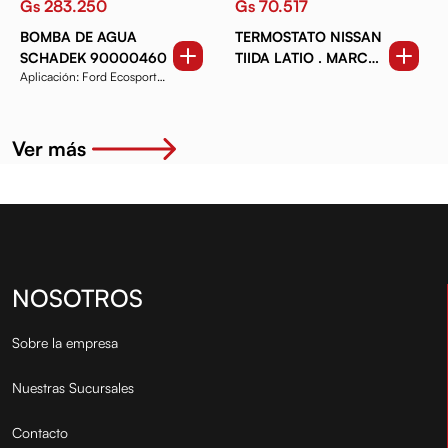
Gs 283.250
Gs 70.517
BOMBA DE AGUA
TERMOSTATO NISSAN
SCHADEK 90000460
TIIDA LATIO . MARCH.
Aplicación: Ford Ecosport
VERSA B16. KICKS RNL
del 2003 al 2011, ...
MEGANE 1.6 16V
Ver más
NOSOTROS
Sobre la empresa
Nuestras Sucursales
Contacto