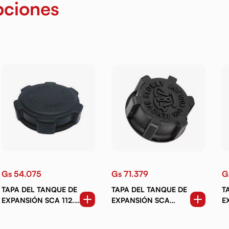
pciones
Gs 54.075
Gs 71.379
G
TAPA DEL TANQUE DE
TAPA DEL TANQUE DE
T
EXPANSIÓN SCA 112.
EXPANSIÓN SCA
E
113. 142
SERIE 4
M
SP