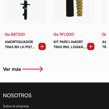
Gs 587.100
Gs 191.000
Gs 
AMORTIGUADOR
KIT PARCI AMORT
AM
TRAS RH LH PGT
TRAS RNL LOGAN.
TRAS
2008 (15-20)
SANDERO 07-17
MIT
(12-
Ver más
NOSOTROS
Sobre la empresa