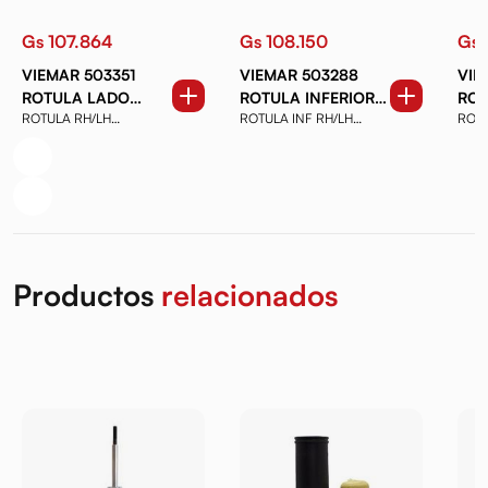
Gs 107.864
Gs 108.150
Gs 
VIEMAR 503351
VIEMAR 503288
VIE
ROTULA LADO
ROTULA INFERIOR
ROT
ROTULA RH/LH
ROTULA INF RH/LH
ROTU
DERECHO Y LADO
LADO DERECHO Y
LAD
CHEVROLET Celta,
RENAULT Sandero 14-,
CHEV
IZQUIERDO
LADO IZQUIERDO
LAD
Prisma, Corsa ...
Logan ...
Class
CHEVROLET CELTA,
RENAULT SANDERO,
CHE
PRISMA, CORSA
LOGAN
CLA
CLASSIC
PRI
Productos
relacionados