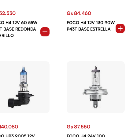
52.530
Gs 84.460
O H4 12V 60 55W
FOCO H4 12V 130 90W
T BASE REDONDA
P43T BASE ESTRELLA
RILLO
140.080
Gs 87.550
O HB3 9005 12V
FOCO H4 24V 100