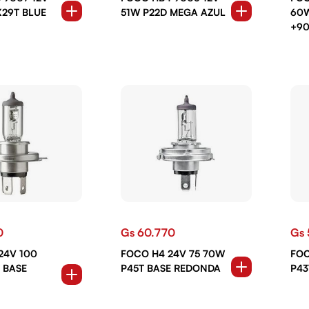
X29T BLUE
51W P22D MEGA AZUL
60W
+9
0
Gs 60.770
Gs 
24V 100
FOCO H4 24V 75 70W
FOC
 BASE
P45T BASE REDONDA
P43