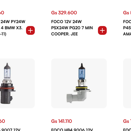
60
Gs 329.600
Gs 
 24W PY24W
FOCO 12V 24W
FOC
 4 BMW X3.
PSX24W PG20 7 MIN
P45
-11)
COOPER. JEE
AMA
60
Gs 141.110
Gs 
 9007 12V
FOCO HB4 9006 12V
FOC