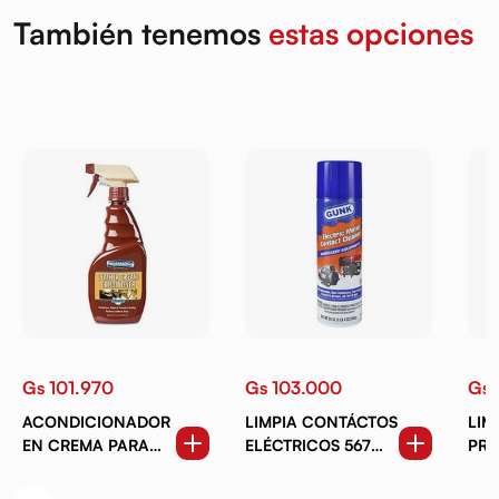
También tenemos
estas opciones
Gs 101.970
Gs 103.000
Gs 
ACONDICIONADOR
LIMPIA CONTÁCTOS
LIM
EN CREMA PARA
ELÉCTRICOS 567
PRO
CUERO 472 ML.
GRS. AER
SUP
INT