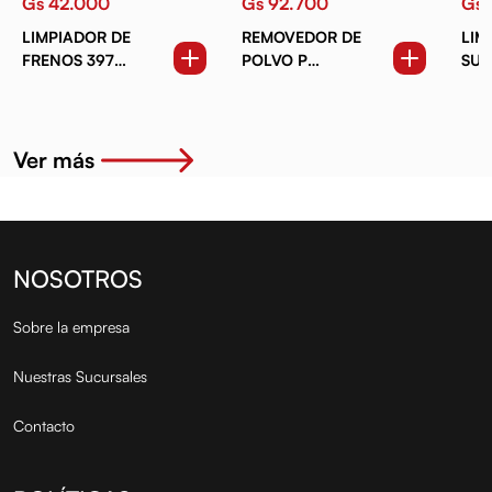
Gs 42.000
Gs 92.700
Gs 
LIMPIADOR DE
REMOVEDOR DE
LIM
FRENOS 397
POLVO P
SUP
GRS.AEROSOL
TECLADOS.
CON
COMPUTADORAS.
ML.
CELULARES.
TELEVISORES 284
Ver más
GRS.
NOSOTROS
Sobre la empresa
Nuestras Sucursales
Contacto