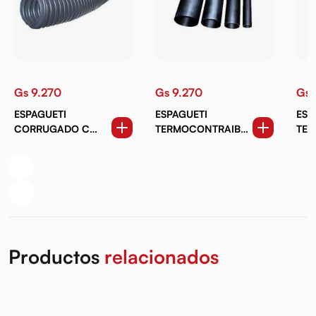
Gs 9.270
Gs 9.270
Gs 
ESPAGUETI
ESPAGUETI
ESP
CORRUGADO C
TERMOCONTRAIBLE
TER
CORTE 14MM
10MM
12
Productos
relacionados