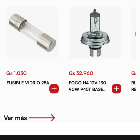
Gs 1.030
Gs 32.960
Gs 
FUSIBLE VIDRIO 25A
FOCO H4 12V 130
BUJ
90W P45T BASE
RED
REDONDA
Ver más