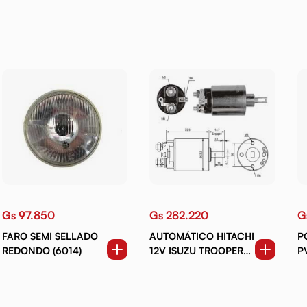
Gs 97.850
Gs 282.220
G
FARO SEMI SELLADO
AUTOMÁTICO HITACHI
P
REDONDO (6014)
12V ISUZU TROOPER
P
DAEWOO LANOS.
T
ESPERO