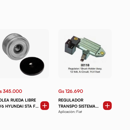
s 345.000
Gs 126.690
OLEA RUEDA LIBRE
REGULADOR
V6 HYUNDAI STA FE.
TRANSPO SISTEMA
Aplicación: Fiat
UCSON 2.2CRDI 04-
MARELLI
09 KIA SPORTAGE