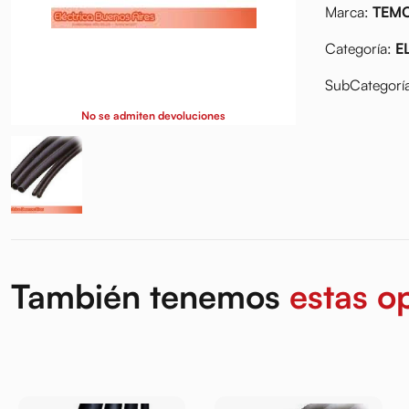
Marca:
TEM
Categoría:
E
SubCategorí
No se admiten devoluciones
También tenemos
estas o