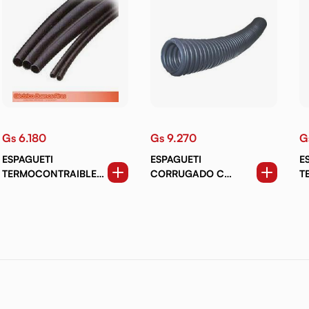
Gs 6.180
Gs 9.270
G
ESPAGUETI
ESPAGUETI
E
TERMOCONTRAIBLE
CORRUGADO C
T
8MM
CORTE 14MM
1